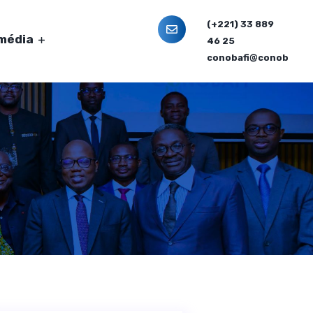
(+221) 33 889
imédia
46 25
conobafi@conobafi.o