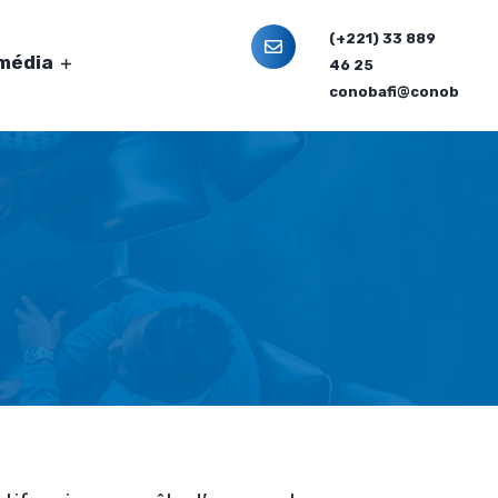
(+221) 33 889
imédia
46 25
conobafi@conobafi.o