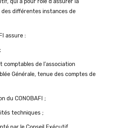
f, qui a pour rôle d’assurer la
x des différentes instances de
I assure :
;
et comptables de l’association
blée Générale, tenue des comptes de
ion du CONOBAFI ;
ités techniques ;
té par le Conseil Exécutif