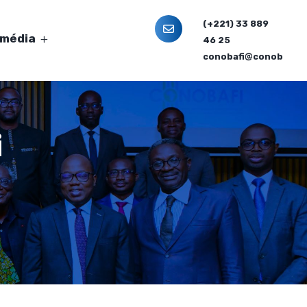
(+221) 33 889
imédia
46 25
conobafi@conobafi.o
i