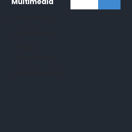
Multimédia
Photothèque
n
Vidéothèque
Espace
documentaire
Notre plaquette